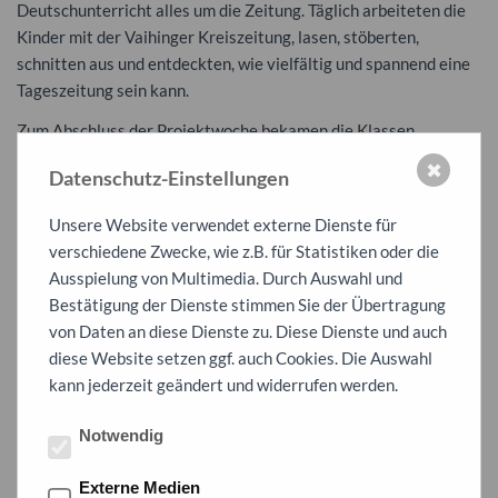
Deutschunterricht alles um die Zeitung. Täglich arbeiteten die
Kinder mit der Vaihinger Kreiszeitung, lasen, stöberten,
schnitten aus und entdeckten, wie vielfältig und spannend eine
Tageszeitung sein kann.
Zum Abschluss der Projektwoche bekamen die Klassen
besonderen Besuch: Herr Barth, Vater eines Schülers und
✖
Datenschutz-Einstellungen
technischer Leiter bei der Backnanger Kreiszeitung, gab
spannende Einblicke in die Entstehung einer Zeitung. Er
Unsere Website verwendet externe Dienste für
erklärte anschaulich, wie Artikel, Bilder und Anzeigen
verschiedene Zwecke, wie z.B. für Statistiken oder die
zusammenkommen, wie der Druck funktioniert und wie die
Ausspielung von Multimedia. Durch Auswahl und
Zeitung schließlich zu den Leserinnen und Lesern gelangt.
Bestätigung der Dienste stimmen Sie der Übertragung
Ein interessanter Abschluss einer lehrreichen Woche – und wer
von Daten an diese Dienste zu. Diese Dienste und auch
weiß, vielleicht steckt in dem einen oder der anderen ja ein*e
diese Website setzen ggf. auch Cookies. Die Auswahl
zukünftige*r Journalist*in!
kann jederzeit geändert und widerrufen werden.
Notwendig
Externe Medien