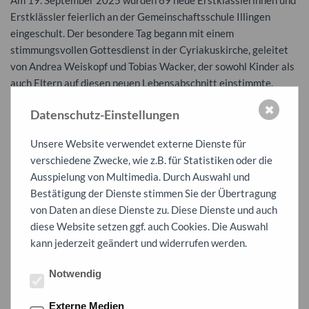
Am 19. September 2025 wurden 69 neue Erstklässlerinnen und
Erstklässler feierlich an der Gemeinschaftsschule Illingen
eingeschult. Der besondere Tag begann mit einem
stimmungsvollen Gottesdienst in der Cyriakuskirche, geleitet
von Andrea Weiskopf und Tobias Wacker, der sowohl Kinder als
auch Eltern auf diesen neuen Lebensabschnitt einstimmte.
Im Anschluss versammelten sich alle in der Stromberghalle, wo
✖
Datenschutz-Einstellungen
der offizielle Teil der Einschulung stattfand. Schulleiter Herr
Vlahos begrüßte die neuen Schülerinnen und Schüler herzlich,
Unsere Website verwendet externe Dienste für
ebenso wie Vertreter des Fördervereins und Bürgermeister
verschiedene Zwecke, wie z.B. für Statistiken oder die
Armin Pioch die mit ihren Worten die Bedeutung dieses
Ausspielung von Multimedia. Durch Auswahl und
besonderen Moments unterstrichen.
Bestätigung der Dienste stimmen Sie der Übertragung
von Daten an diese Dienste zu. Diese Dienste und auch
Ein Höhepunkt der Feier war das mitreißende Musical „Der
diese Website setzen ggf. auch Cookies. Die Auswahl
Löwe, der nicht schreiben konnte“, das von den Viertklässlern
kann jederzeit geändert und widerrufen werden.
mit viel Engagement und Begeisterung aufgeführt wurde.
Danach durften die frisch eingeschulten Kinder erstmals ihr
Notwendig
Klassenzimmer betreten und ihre erste Unterrichtsstunde
erleben.
Externe Medien