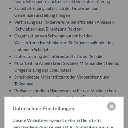
finanziell sondern auch durch aktive Unterstützung
Standbetreuung anlässlich der Gewerbe- und
Gemeindeausstellung Illingen
Vertretung des Fördervereins bei offiziellen Anlässen
(Schulabschluss, Einsetzung Rektor)
Organisation von Schwimmkursen bei den
Wasserfreunden Mühlacker für Grundschulkinder im
laufenden Schuljahr
Unterstützung des Internetauftritts der Schule
Mitarbeit im Arbeitskreis Soziales Miteinander (Thema:
Umgestaltung des Schulhofes)
Schulhoketse, Unterstützung der Vorbereitung und
Teilnahme
Preisausschreiben Namenssuche für das Maskottchen
Nikolausbesuch in der Grundschule (Übergabe der
Spielekisten)
✖
Datenschutz-Einstellungen
Geförderte Projekte
Unsere Website verwendet externe Dienste für
Bäckerhäusle auf dem Schulhof
verschiedene Zwecke, wie z.B. für Statistiken oder die