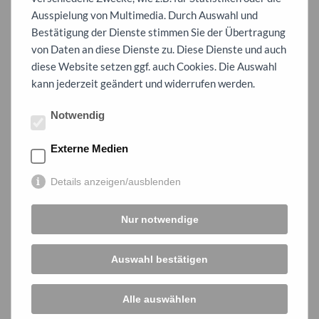
Schulzoo
Ausspielung von Multimedia. Durch Auswahl und
Workshop Musik
Bestätigung der Dienste stimmen Sie der Übertragung
Spielzeugkisten (Befüllung)
von Daten an diese Dienste zu. Diese Dienste und auch
Kinderoper
diese Website setzen ggf. auch Cookies. Die Auswahl
Gutscheine für Bücher zum Schulabschluss (Sozialpreis)
kann jederzeit geändert und widerrufen werden.
Zuschüsse zu besonderen Aktivitäten einzelner Klassen
Schwimmkurs für die Erstklässler
Notwendig
Kletterwand in der Sporthalle
Externe Medien
Details anzeigen/ausblenden
Nur notwendige
Auswahl bestätigen
Alle auswählen