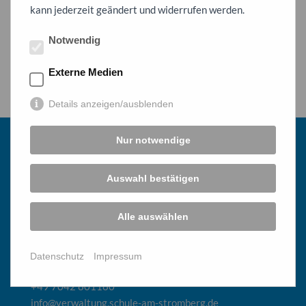
kann jederzeit geändert und widerrufen werden.
Notwendig
Externe Medien
Details anzeigen/ausblenden
Nur notwendige
Auswahl bestätigen
GMS Illingen-Maulbronn
Alle auswählen
Schule am Stromberg
Schulstraße 9
Datenschutz
Impressum
75428 Illingen
+49 7042 801180
info@verwaltung.schule-am-stromberg.de