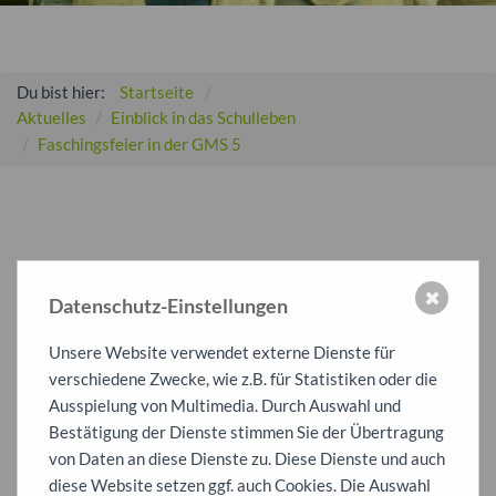
Du bist hier:
Startseite
Aktuelles
Einblick in das Schulleben
Faschingsfeier in der GMS 5
Faschingsfeier in der GMS 5
✖
Datenschutz-Einstellungen
Am letzten Schultag vor den Ferien feierten die Schülerinnen
Unsere Website verwendet externe Dienste für
und Schüler der GMS 5 im Klassenrat eine Faschingsparty. Viele
verschiedene Zwecke, wie z.B. für Statistiken oder die
Kinder und auch die Coaches kamen verkleidet. Bei Berlinern,
Ausspielung von Multimedia. Durch Auswahl und
Apfelschorle und vielen weiteren Snacks wurde eine Stunde
Bestätigung der Dienste stimmen Sie der Übertragung
lang ausgiebig gefeiert.
von Daten an diese Dienste zu. Diese Dienste und auch
diese Website setzen ggf. auch Cookies. Die Auswahl