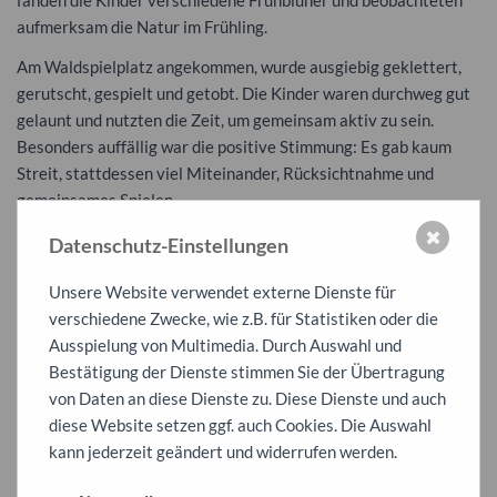
fanden die Kinder verschiedene Frühblüher und beobachteten
aufmerksam die Natur im Frühling.
Am Waldspielplatz angekommen, wurde ausgiebig geklettert,
gerutscht, gespielt und getobt. Die Kinder waren durchweg gut
gelaunt und nutzten die Zeit, um gemeinsam aktiv zu sein.
Besonders auffällig war die positive Stimmung: Es gab kaum
Streit, stattdessen viel Miteinander, Rücksichtnahme und
gemeinsames Spielen.
✖
Der Ausflug verlief wie geplant. Auch den Rückweg legten wir
Datenschutz-Einstellungen
gemeinsam zu Fuß zurück. Dabei waren die Kinder zwar
Unsere Website verwendet externe Dienste für
erschöpft, aber sichtlich zufrieden mit dem erlebnisreichen Tag.
verschiedene Zwecke, wie z.B. für Statistiken oder die
Insgesamt war es ein rundum gelungener Ausflug, der nicht nur
Ausspielung von Multimedia. Durch Auswahl und
viel Freude gemacht, sondern auch die Klassengemeinschaft
Bestätigung der Dienste stimmen Sie der Übertragung
weiter gestärkt hat.
von Daten an diese Dienste zu. Diese Dienste und auch
diese Website setzen ggf. auch Cookies. Die Auswahl
kann jederzeit geändert und widerrufen werden.