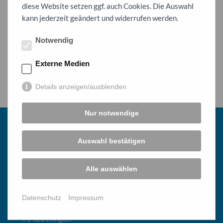
diese Website setzen ggf. auch Cookies. Die Auswahl
kann jederzeit geändert und widerrufen werden.
Notwendig
Externe Medien
Details anzeigen/ausblenden
Nur notwendige
Auswahl bestätigen
GMS Illingen-Maulbronn
Alle auswählen
Schule am Stromberg
Datenschutz
Impressum
Schulstraße 9
75428 Illingen