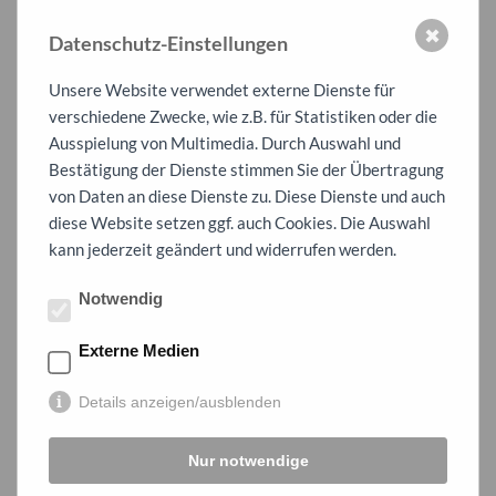
Lehrkräfte, die Schulleitung, das Projektbüro Frey
✖
(Landschaftsarchitektur und -ökologie) sowie die Doktorandin
Datenschutz-Einstellungen
Frau Stettner (Pädagogische Hochschule Ludwigsburg) die
Unsere Website verwendet externe Dienste für
Schüler im Rahmen des Vormittags. Die örtliche Presse VKZ,
verschiedene Zwecke, wie z.B. für Statistiken oder die
Mühlacker Tagblatt sowie die PZ waren ebenfalls vor Ort, was
Ausspielung von Multimedia. Durch Auswahl und
die Einmaligkeit des Projekts unterstreicht.
Bestätigung der Dienste stimmen Sie der Übertragung
Am Nachmittag werden die Modelle in einer Präsentation
von Daten an diese Dienste zu. Diese Dienste und auch
vorgestellt und von einem Gremium aus Fachleuten,
diese Website setzen ggf. auch Cookies. Die Auswahl
Lehrkräften und Schülervertreter:innen auf ihre Umsetzbarkeit
kann jederzeit geändert und widerrufen werden.
geprüft. So fließen die besten Ideen direkt in die weitere
Planung ein.
Notwendig
Das Projekt zeigt eindrucksvoll, wie Beteiligung, Nachhaltigkeit
Externe Medien
und Kreativität Hand in Hand gehen können. Gemeinsam mit
unseren Schüler:innen gestalten wir Lern- und Lebensräume, die
Details anzeigen/ausblenden
Natur erlebbar machen und den Schulalltag bereichern – ganz
im Sinne einer grünen, zukunftsorientierten Schule.
Nur notwendige