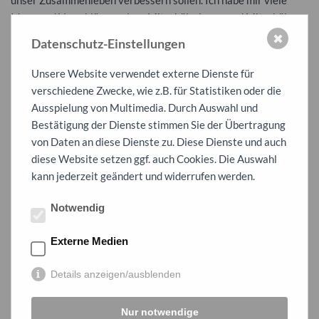
unser Zusammenleben verbessern sollen. Ich habe mir viele
Ideen und Vorschläge meiner Mitschülerinnen und Mitschüler
angehört und versuche mein Bestes, dass die Ideen umgesetzt
✖
Datenschutz-Einstellungen
werden. Wir als Schülerinnen und Schüler können gemeinsam
mitentscheiden, wie unsere Schule sich weiterentwickelt.
Unsere Website verwendet externe Dienste für
verschiedene Zwecke, wie z.B. für Statistiken oder die
Hallo, ich bin Mouna, bin in der 9. Klasse und bin die
Ausspielung von Multimedia. Durch Auswahl und
Stellvertreterin der Schülersprecherin.
Bestätigung der Dienste stimmen Sie der Übertragung
Als Stellvertreterin ist es mir wichtig, die Schulgemeinschaft zu
von Daten an diese Dienste zu. Diese Dienste und auch
stärken und mich für die Bedürfnisse aller Schülerinnen und
diese Website setzen ggf. auch Cookies. Die Auswahl
Schüler einzusetzen. Ich möchte dafür sorgen, dass ihre
kann jederzeit geändert und widerrufen werden.
Meinungen gehört werden und dass wir gemeinsam Lösungen
finden. Außerdem möchte ich Projekte unterstützen, die das
Notwendig
Miteinander verbessern und dabei helfen, die Schule zu einem
Ort zu machen, an dem sich alle wohlfühlen. Mein Ziel ist es,
Externe Medien
Verantwortung zu übernehmen, zuverlässig zu sein und aktiv
dazu beizutragen, dass unsere Schule sich weiterentwickelt.
Details anzeigen/ausblenden
Nur notwendige