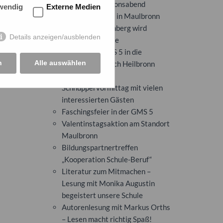
Berufsinformationsabend
wendig
Externe Medien
Bildungspartner in Maulbronn
Schule am Stromberg wird
Details anzeigen/ausblenden
ComThink-Schule
Ausflug der GMS 5 in die
n
Alle auswählen
Experimenta nach Heilbronn
Erfolgreicher
Schnuppervormittag mit vielen
interessierten Gästen
Faschingsfeier in der GMS 5
Valentinstagsaktion am Standort
Maulbronn
Bildungspartnertreffen
„Kooperation Schule-Beruf“
Literatur zum Mitmachen –
Lesung mit Monika Augustin
begeistert unsere Schule
Autorenlesung mit Markus Orths
– Lesen macht richtig Spaß!