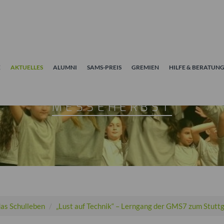
E
AKTUELLES
ALUMNI
SAMS-PREIS
GREMIEN
HILFE & BERATUN
IK“ – LERNGANG DER GMS7
MESSEHERBST
 das Schulleben
„Lust auf Technik“ – Lerngang der GMS7 zum Stutt