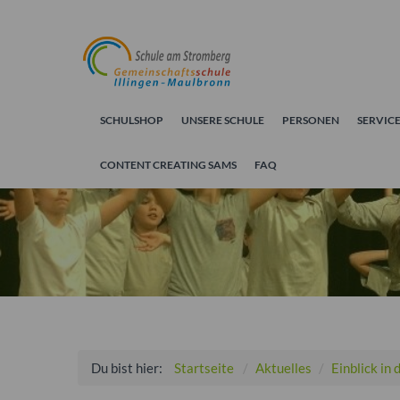
SCHULSHOP
UNSERE SCHULE
PERSONEN
SERVIC
„LUST AUF TECHN
CONTENT CREATING SAMS
FAQ
Du bist hier:
Startseite
Aktuelles
Einblick in