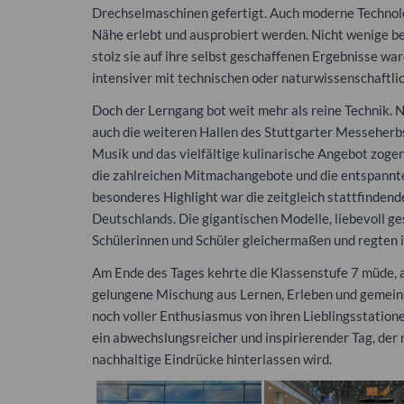
Drechselmaschinen gefertigt. Auch moderne Technol
Nähe erlebt und ausprobiert werden. Nicht wenige beri
stolz sie auf ihre selbst geschaffenen Ergebnisse wa
intensiver mit technischen oder naturwissenschaftl
Doch der Lerngang bot weit mehr als reine Technik
auch die weiteren Hallen des Stuttgarter Messeherbs
Musik und das vielfältige kulinarische Angebot zoge
die zahlreichen Mitmachangebote und die entspannt
besonderes Highlight war die zeitgleich stattfinden
Deutschlands. Die gigantischen Modelle, liebevoll g
Schülerinnen und Schüler gleichermaßen und regten i
Am Ende des Tages kehrte die Klassenstufe 7 müde, a
gelungene Mischung aus Lernen, Erleben und gemei
noch voller Enthusiasmus von ihren Lieblingsstation
ein abwechslungsreicher und inspirierender Tag, der 
nachhaltige Eindrücke hinterlassen wird.