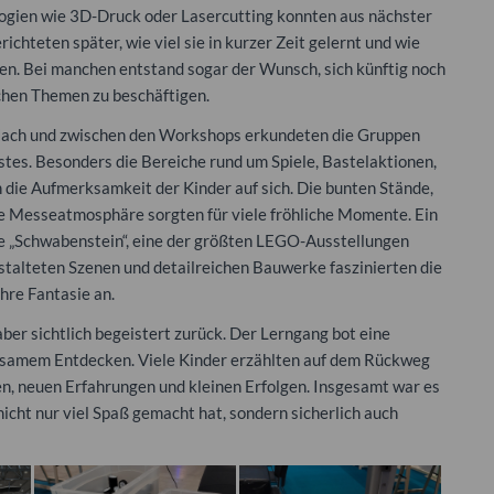
ogien wie 3D-Druck oder Lasercutting konnten aus nächster
chteten später, wie viel sie in kurzer Zeit gelernt und wie
ren. Bei manchen entstand sogar der Wunsch, sich künftig noch
ichen Themen zu beschäftigen.
. Nach und zwischen den Workshops erkundeten die Gruppen
tes. Besonders die Bereiche rund um Spiele, Bastelaktionen,
n die Aufmerksamkeit der Kinder auf sich. Die bunten Stände,
e Messeatmosphäre sorgten für viele fröhliche Momente. Ein
de „Schwabenstein“, eine der größten LEGO-Ausstellungen
estalteten Szenen und detailreichen Bauwerke faszinierten die
hre Fantasie an.
ber sichtlich begeistert zurück. Der Lerngang bot eine
nsamem Entdecken. Viele Kinder erzählten auf dem Rückweg
en, neuen Erfahrungen und kleinen Erfolgen. Insgesamt war es
nicht nur viel Spaß gemacht hat, sondern sicherlich auch