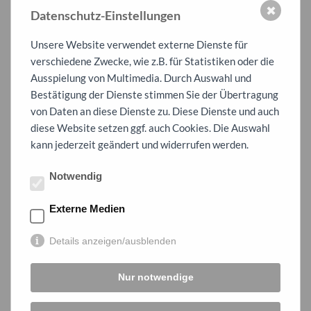
ihnen Experimente zum Feuer gezeigt wurden. Besonders
✖
Datenschutz-Einstellungen
aufregend für die Schülerinnen und Schüler war, dass sie selbst
mit dem Löschschlauch hantieren durften.
Unsere Website verwendet externe Dienste für
Die Schülerinnen und Schüler waren begeistert von den vielen
verschiedene Zwecke, wie z.B. für Statistiken oder die
Eindrücken und praktischen Übungen. Der Besuch bei der
Ausspielung von Multimedia. Durch Auswahl und
Feuerwehr war nicht nur spannend, sondern bot ihnen auch
Bestätigung der Dienste stimmen Sie der Übertragung
einen direkten Einblick in die Berufe der Feuerwehrleute und
von Daten an diese Dienste zu. Diese Dienste und auch
RettungssanitäterInnen.
diese Website setzen ggf. auch Cookies. Die Auswahl
kann jederzeit geändert und widerrufen werden.
Ein herzliches Dankeschön an alle freiwilligen HelferInnen für
diesen tollen Vormittag!
Notwendig
Externe Medien
Details anzeigen/ausblenden
Nur notwendige