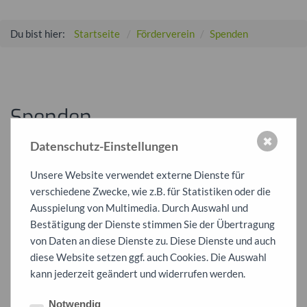
Du bist hier:
Startseite
Förderverein
Spenden
Spenden
✖
Datenschutz-Einstellungen
Der Förderverein der Schule am Stromberg freut sich sehr über
Zuwendungen bzw. Spenden.
Unsere Website verwendet externe Dienste für
verschiedene Zwecke, wie z.B. für Statistiken oder die
Bitte nutzen Sie hierfür folgende Bankverbindung:
Ausspielung von Multimedia. Durch Auswahl und
FÖRDERVEREIN DER SCHULE AM, STROMBERG E.V.
Bestätigung der Dienste stimmen Sie der Übertragung
von Daten an diese Dienste zu. Diese Dienste und auch
Sparkasse Pforzheim Calw
diese Website setzen ggf. auch Cookies. Die Auswahl
IBAN: DE18 6665 0085 0001 9859 49
kann jederzeit geändert und widerrufen werden.
BIC: PZHSDE66XXX
Notwendig